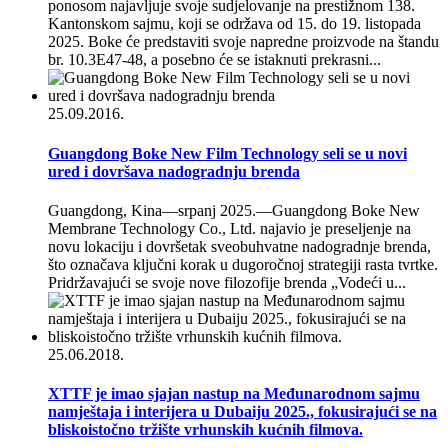
ponosom najavljuje svoje sudjelovanje na prestižnom 138.
Kantonskom sajmu, koji se održava od 15. do 19. listopada
2025. Boke će predstaviti svoje napredne proizvode na štandu
br. 10.3E47-48, a posebno će se istaknuti prekrasni...
25.09.2016.
Guangdong Boke New Film Technology seli se u novi
ured i dovršava nadogradnju brenda
Guangdong, Kina—srpanj 2025.—Guangdong Boke New
Membrane Technology Co., Ltd. najavio je preseljenje na
novu lokaciju i dovršetak sveobuhvatne nadogradnje brenda,
što označava ključni korak u dugoročnoj strategiji rasta tvrtke.
Pridržavajući se svoje nove filozofije brenda „Vodeći u...
25.06.2018.
XTTF je imao sjajan nastup na Međunarodnom sajmu
namještaja i interijera u Dubaiju 2025., fokusirajući se na
bliskoistočno tržište vrhunskih kućnih filmova.