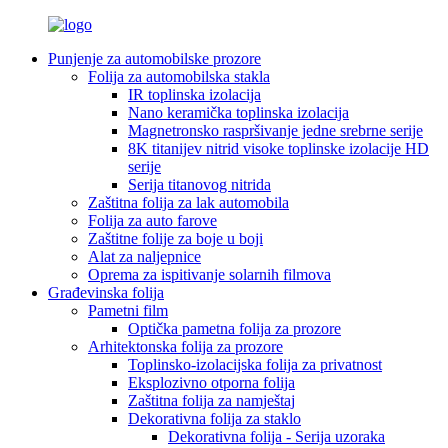
Punjenje za automobilske prozore
Folija za automobilska stakla
IR toplinska izolacija
Nano keramička toplinska izolacija
Magnetronsko raspršivanje jedne srebrne serije
8K titanijev nitrid visoke toplinske izolacije HD
serije
Serija titanovog nitrida
Zaštitna folija za lak automobila
Folija za auto farove
Zaštitne folije za boje u boji
Alat za naljepnice
Oprema za ispitivanje solarnih filmova
Građevinska folija
Pametni film
Optička pametna folija za prozore
Arhitektonska folija za prozore
Toplinsko-izolacijska folija za privatnost
Eksplozivno otporna folija
Zaštitna folija za namještaj
Dekorativna folija za staklo
Dekorativna folija - Serija uzoraka