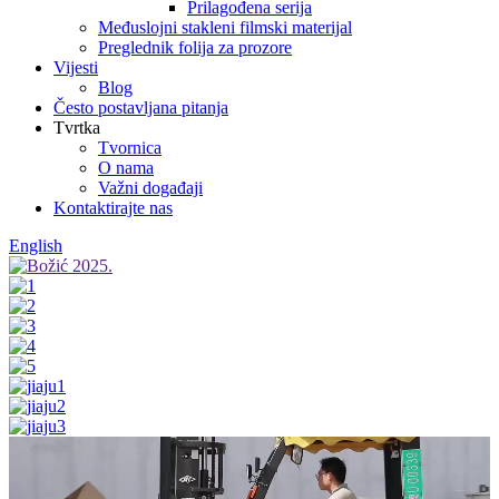
Prilagođena serija
Međuslojni stakleni filmski materijal
Preglednik folija za prozore
Vijesti
Blog
Često postavljana pitanja
Tvrtka
Tvornica
O nama
Važni događaji
Kontaktirajte nas
English