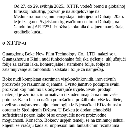
Od 27. do 29. svibnja 2025., XTTF, vodeći brend u globalnoj
filmskoj industriji, pozvan je na sudjelovanje na
Međunarodnom sajmu namještaja i interijera u Dubaiju 2025.
te je izlagao u Svjetskom trgovačkom centru u Dubaiju, na
štandu broj AR F251. Izložba je okupila dizajnere namještaja,
graditelje kuća...
o XTTF-u
Guangdong Boke New Film Technology Co., LTD. nalazi se u
Guangzhouu u Kini i nudi funkcionalna folijska rješenja, uključujući
folije za zaštitu laka, komercijalne i stambene folije, folije za
zatamnjivanje automobilskih stakala i folije za namještaj.
Boke nudi kompletan asortiman visokoučinkovitih, inovativnih
proizvoda po razumnim cijenama. Čvrsto jamstvo podupire svaki
proizvod koji nudimo uz odgovarajuće uvjete. Svaki prodajni
materijal je ažuriran, informativan i izrađen imajući na umu vaše
potrebe. Kako bismo našim potrošačima pružili robu više kvalitete,
uveli smo najsuvremeniju tehnologiju iz Njemačke i ED/vrhunsku
opremu iz Sjedinjenih Država. U Bokeu je dodan tehnološki
sofisticirani pogon kako bi se omogućile nove proizvodne
mogućnosti. Konačno, Bokeov uspjeh temelji se na iznimnoj usluzi;
klijenti se vraćaju kada su impresionirani fantastičnim rezultatima