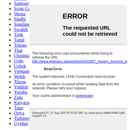
Samoan
Scots Gaelic
Shona
Sindhi
Sundanese
Swahili
Tajik
Tamil
Telugu
Thai
Ukrainian
Urdu
Uzbek
Vietnamese
Welsh
Xhosa
Yiddish
Yoruba
Zulu
Kinyarwanda
Tatar
Oriya
Turkmen
Uyghur