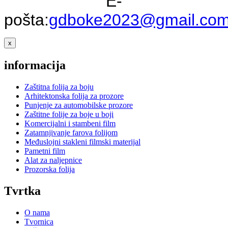
E-
pošta:
gdboke2023@gmail.co
x
informacija
Zaštitna folija za boju
Arhitektonska folija za prozore
Punjenje za automobilske prozore
Zaštitne folije za boje u boji
Komercijalni i stambeni film
Zatamnjivanje farova folijom
Međuslojni stakleni filmski materijal
Pametni film
Alat za naljepnice
Prozorska folija
Tvrtka
O nama
Tvornica