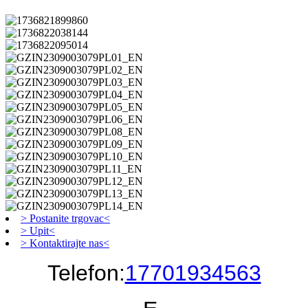
> Postanite trgovac<
> Upit<
> Kontaktirajte nas<
Telefon:
17701934563