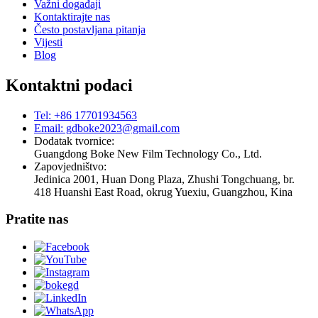
Važni događaji
Kontaktirajte nas
Često postavljana pitanja
Vijesti
Blog
Kontaktni podaci
Tel: +86 17701934563
Email: gdboke2023@gmail.com
Dodatak tvornice:
Guangdong Boke New Film Technology Co., Ltd.
Zapovjedništvo:
Jedinica 2001, Huan Dong Plaza, Zhushi Tongchuang, br.
418 Huanshi East Road, okrug Yuexiu, Guangzhou, Kina
Pratite nas