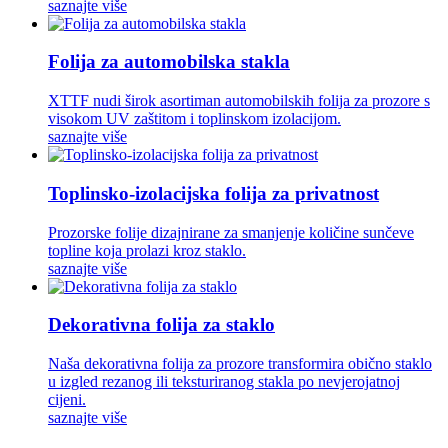
saznajte više
Folija za automobilska stakla
XTTF nudi širok asortiman automobilskih folija za prozore s
visokom UV zaštitom i toplinskom izolacijom.
saznajte više
Toplinsko-izolacijska folija za privatnost
Prozorske folije dizajnirane za smanjenje količine sunčeve
topline koja prolazi kroz staklo.
saznajte više
Dekorativna folija za staklo
Naša dekorativna folija za prozore transformira obično staklo
u izgled rezanog ili teksturiranog stakla po nevjerojatnoj
cijeni.
saznajte više