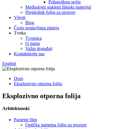
Prilagođena serija
Međuslojni stakleni filmski materijal
Preglednik folija za prozore
Vijesti
Blog
Često postavljana pitanja
Tvrtka
Tvornica
O nama
Važni događaji
Kontaktirajte nas
English
Dom
Eksplozivno otporna folija
Eksplozivno otporna folija
Arhitektonski
Pametni film
Optička pametna folija za prozore