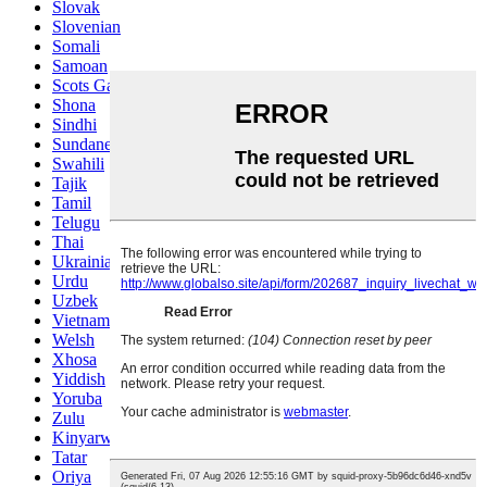
Slovak
Slovenian
Somali
Samoan
Scots Gaelic
Shona
Sindhi
Sundanese
Swahili
Tajik
Tamil
Telugu
Thai
Ukrainian
Urdu
Uzbek
Vietnamese
Welsh
Xhosa
Yiddish
Yoruba
Zulu
Kinyarwanda
Tatar
Oriya