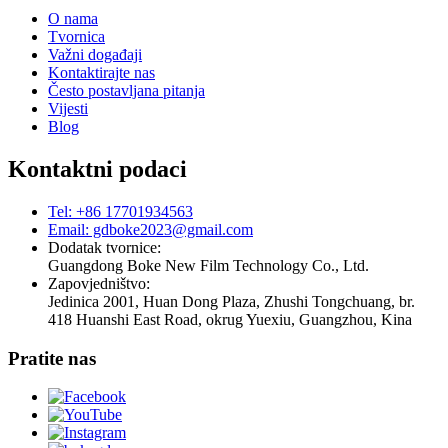
O nama
Tvornica
Važni događaji
Kontaktirajte nas
Često postavljana pitanja
Vijesti
Blog
Kontaktni podaci
Tel: +86 17701934563
Email: gdboke2023@gmail.com
Dodatak tvornice:
Guangdong Boke New Film Technology Co., Ltd.
Zapovjedništvo:
Jedinica 2001, Huan Dong Plaza, Zhushi Tongchuang, br.
418 Huanshi East Road, okrug Yuexiu, Guangzhou, Kina
Pratite nas