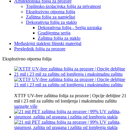
Arhitektonska folija za prozore
Toplinsko-izolacijska folija za privatnost
Eksplozivno otporna folija
Zaštitna folija za namještaj
Dekorativna folija za staklo
Dekorativna folija - Serija uzoraka
Gradijentna serija
Zaštitna folija za staklo
Međuslojni stakleni filmski materijal
Preglednik folija za prozore
Eksplozivno otporna folija
XTTF UV-free zaštitna folija za prozore | Opcije debljine 21
mil i 23 mil za zaštitu od lomljenja i maksimalnu zaštitu
saznajte više