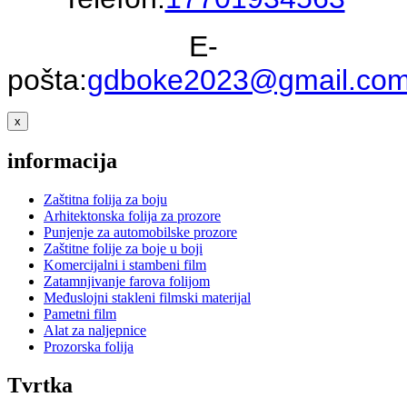
E-
pošta:
gdboke2023@gmail.co
x
informacija
Zaštitna folija za boju
Arhitektonska folija za prozore
Punjenje za automobilske prozore
Zaštitne folije za boje u boji
Komercijalni i stambeni film
Zatamnjivanje farova folijom
Međuslojni stakleni filmski materijal
Pametni film
Alat za naljepnice
Prozorska folija
Tvrtka