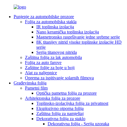
Punjenje za automobilske prozore
Folija za automobilska stakla
IR toplinska izolacija
Nano keramička toplinska izolacija
Magnetronsko raspršivanje jedne srebrne serije
8K titanijev nitrid visoke toplinske izolacije HD
serije
Serija titanovog nitrida
Zaštitna folija za lak automobila
Folija za auto farove
Zaštitne folije za boje u boji
Alat za naljepnice
Oprema za ispitivanje solarnih filmova
Građevinska folija
Pametni film
Optička pametna folija za prozore
Arhitektonska folija za prozore
Toplinsko-izolacijska folija za privatnost
Eksplozivno otporna folija
Zaštitna folija za namještaj
Dekorativna folija za staklo
Dekorativna folija - Serija uzoraka