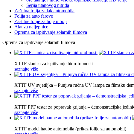
Serija titanovog nitrida
Zaštitna folija za lak automobila
Folija za auto farove
Zaštitne folije za boje u boji
Alat za naljepnice
Oprema za ispitivanje solarnih filmova
Oprema za ispitivanje solarnih filmova
XTTF stanica za ispitivanje hidrofobnosti
saznajte više
XTTF UV svjetiljka – Punjiva ručna UV lampa za filmsku dem
saznajte više
XTTF PPF tester za popravak grijanja – demonstracijska jedin
saznajte više
XTTF model haube automobila (prikaz folije za automobil)