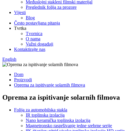
Međuslojni stakleni filmski materijal
Preglednik folija za prozore
Vijesti
Blog
Često postavljana pitanja
Tvrtka
Tvornica
O nama
Važni događaji
Kontaktirajte nas
English
Dom
Proizvodi
Oprema za ispitivanje solarnih filmova
Oprema za ispitivanje solarnih filmova
Folija za automobilska stakla
IR toplinska izolacija
Nano keramička toplinska izolacija
Magnetronsko raspršivanje jedne srebrne serije
8K titanijev nitrid visoke toplinske izolacije HD serije