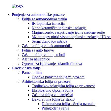
Punjenje za automobilske prozore
Folija za automobilska stakla
IR toplinska izolacija
Nano keramička toplinska izolacija
Magnetronsko raspršivanje jedne srebrne serije
8K titanijev nitrid visoke toplinske izolacije HD ser
Serija titanovog nitrida
Zaštitna folija za lak automobila
Folija za auto farove
Zaštitne folije za boje u boji
Alat za naljepnice
Oprema za ispitivanje solarnih filmova
Građevinska folija
Pametni film
Optička pametna folija za prozore
Arhitektonska folija za prozore
Toplinsko-izolacijska folija za privatnost
Eksplozivno otporna folija
Zaštitna folija za namještaj
Dekorativna folija za staklo
Dekorativna folija - Serija uzoraka
Prilagođena serija