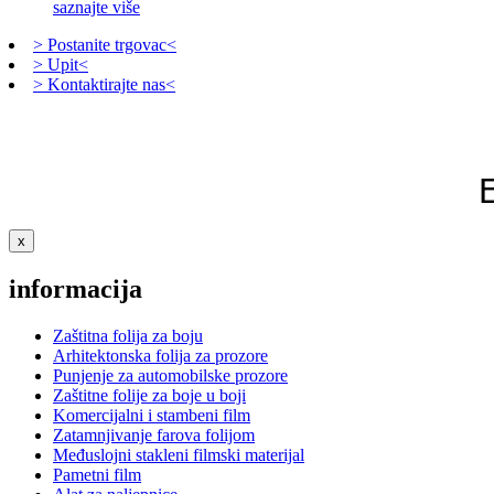
saznajte više
> Postanite trgovac<
> Upit<
> Kontaktirajte nas<
x
informacija
Zaštitna folija za boju
Arhitektonska folija za prozore
Punjenje za automobilske prozore
Zaštitne folije za boje u boji
Komercijalni i stambeni film
Zatamnjivanje farova folijom
Međuslojni stakleni filmski materijal
Pametni film