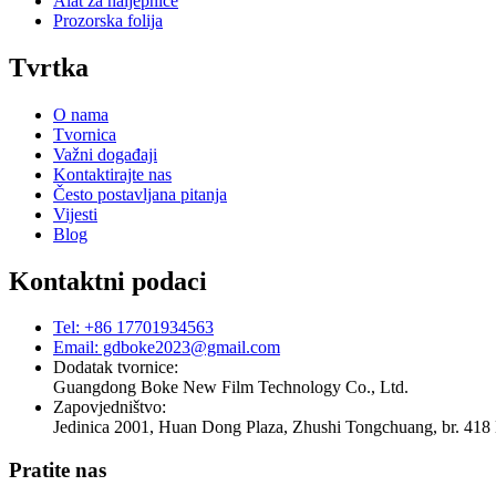
Alat za naljepnice
Prozorska folija
Tvrtka
O nama
Tvornica
Važni događaji
Kontaktirajte nas
Često postavljana pitanja
Vijesti
Blog
Kontaktni podaci
Tel: +86 17701934563
Email: gdboke2023@gmail.com
Dodatak tvornice:
Guangdong Boke New Film Technology Co., Ltd.
Zapovjedništvo:
Jedinica 2001, Huan Dong Plaza, Zhushi Tongchuang, br. 418
Pratite nas