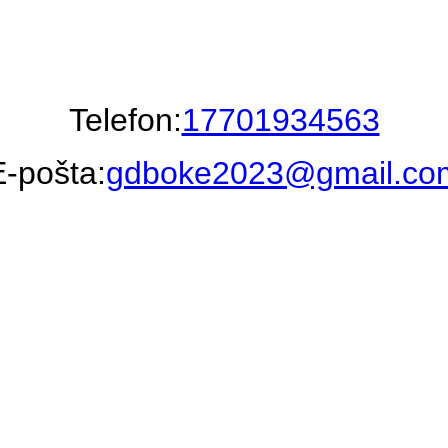
Telefon:
17701934563
E-pošta:
gdboke2023@gmail.co