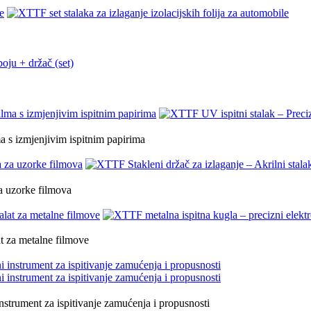
a s izmjenjivim ispitnim papirima
za uzorke filmova
at za metalne filmove
trument za ispitivanje zamućenja i propusnosti