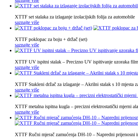
saznajte više
XTTF set stalaka za izlaganje izolacijskih folija za automobile
saznajte više
XTTF poklopac za boju + držač (set)
saznajte više
XTTF UV ispitni stalak – Precizno UV ispitivanje uzoraka film
saznajte više
XTTF Stakleni držač za izlaganje – Akrilni stalak s 10 mjesta 
saznajte više
XTTF metalna ispitna kugla – precizni elektrostatički mjerni al
saznajte više
XTTF Ručni mjerač zamućenja DH-10 – Napredni prijenosni ins