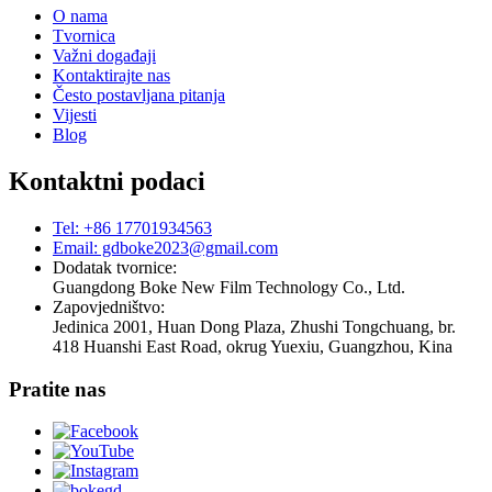
O nama
Tvornica
Važni događaji
Kontaktirajte nas
Često postavljana pitanja
Vijesti
Blog
Kontaktni podaci
Tel: +86 17701934563
Email: gdboke2023@gmail.com
Dodatak tvornice:
Guangdong Boke New Film Technology Co., Ltd.
Zapovjedništvo:
Jedinica 2001, Huan Dong Plaza, Zhushi Tongchuang, br.
418 Huanshi East Road, okrug Yuexiu, Guangzhou, Kina
Pratite nas