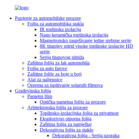
Punjenje za automobilske prozore
Folija za automobilska stakla
IR toplinska izolacija
Nano keramička toplinska izolacija
Magnetronsko raspršivanje jedne srebrne serije
8K titanijev nitrid visoke toplinske izolacije HD
serije
Serija titanovog nitrida
Zaštitna folija za lak automobila
Folija za auto farove
Zaštitne folije za boje u boji
Alat za naljepnice
Oprema za ispitivanje solarnih filmova
Građevinska folija
Pametni film
Optička pametna folija za prozore
Arhitektonska folija za prozore
Toplinsko-izolacijska folija za privatnost
Eksplozivno otporna folija
Zaštitna folija za namještaj
Dekorativna folija za staklo
Dekorativna folija - Serija uzoraka