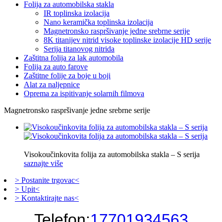
Folija za automobilska stakla
IR toplinska izolacija
Nano keramička toplinska izolacija
Magnetronsko raspršivanje jedne srebrne serije
8K titanijev nitrid visoke toplinske izolacije HD serije
Serija titanovog nitrida
Zaštitna folija za lak automobila
Folija za auto farove
Zaštitne folije za boje u boji
Alat za naljepnice
Oprema za ispitivanje solarnih filmova
Magnetronsko raspršivanje jedne srebrne serije
Visokoučinkovita folija za automobilska stakla – S serija
saznajte više
> Postanite trgovac<
> Upit<
> Kontaktirajte nas<
Telefon:
17701934563