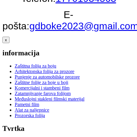
E-
pošta:
gdboke2023@gmail.co
x
informacija
Zaštitna folija za boju
Arhitektonska folija za prozore
Punjenje za automobilske prozore
Zaštitne folije za boje u boji
Komercijalni i stambeni film
Zatamnjivanje farova folijom
Međuslojni stakleni filmski materijal
Pametni film
Alat za naljepnice
Prozorska folija
Tvrtka