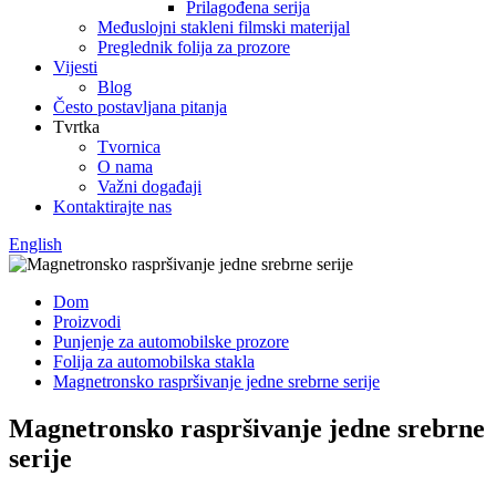
Prilagođena serija
Međuslojni stakleni filmski materijal
Preglednik folija za prozore
Vijesti
Blog
Često postavljana pitanja
Tvrtka
Tvornica
O nama
Važni događaji
Kontaktirajte nas
English
Dom
Proizvodi
Punjenje za automobilske prozore
Folija za automobilska stakla
Magnetronsko raspršivanje jedne srebrne serije
Magnetronsko raspršivanje jedne srebrne
serije