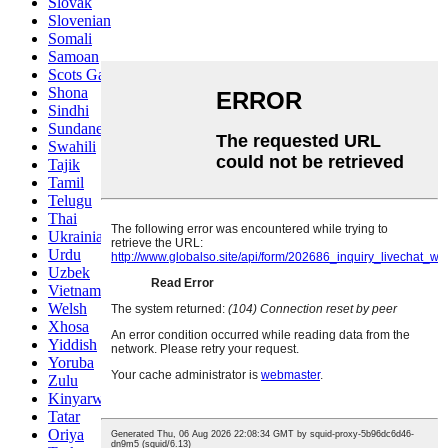
Slovak
Slovenian
Somali
Samoan
Scots Gaelic
Shona
Sindhi
Sundanese
Swahili
Tajik
Tamil
Telugu
Thai
Ukrainian
Urdu
Uzbek
Vietnamese
Welsh
Xhosa
Yiddish
Yoruba
Zulu
Kinyarwanda
Tatar
Oriya