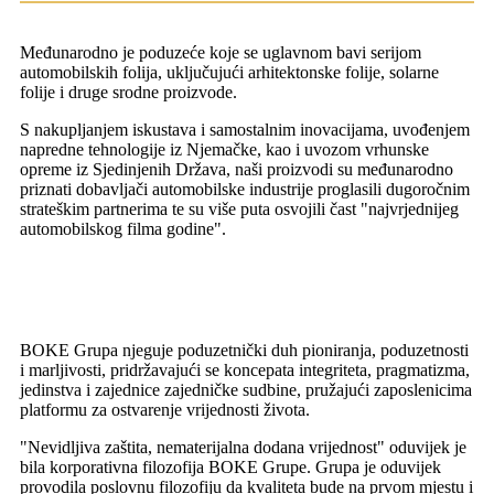
Međunarodno je poduzeće koje se uglavnom bavi serijom
automobilskih folija, uključujući arhitektonske folije, solarne
folije i druge srodne proizvode.
S nakupljanjem iskustava i samostalnim inovacijama, uvođenjem
napredne tehnologije iz Njemačke, kao i uvozom vrhunske
opreme iz Sjedinjenih Država, naši proizvodi su međunarodno
priznati dobavljači automobilske industrije proglasili dugoročnim
strateškim partnerima te su više puta osvojili čast "najvrjednijeg
automobilskog filma godine".
BOKE Grupa njeguje poduzetnički duh pioniranja, poduzetnosti
i marljivosti, pridržavajući se koncepata integriteta, pragmatizma,
jedinstva i zajednice zajedničke sudbine, pružajući zaposlenicima
platformu za ostvarenje vrijednosti života.
"Nevidljiva zaštita, nematerijalna dodana vrijednost" oduvijek je
bila korporativna filozofija BOKE Grupe. Grupa je oduvijek
provodila poslovnu filozofiju da kvaliteta bude na prvom mjestu i