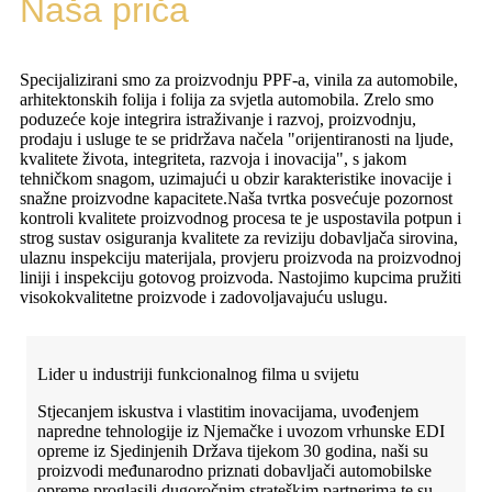
Naša priča
Specijalizirani smo za proizvodnju PPF-a, vinila za automobile,
arhitektonskih folija i folija za svjetla automobila. Zrelo smo
poduzeće koje integrira istraživanje i razvoj, proizvodnju,
prodaju i usluge te se pridržava načela "orijentiranosti na ljude,
kvalitete života, integriteta, razvoja i inovacija", s jakom
tehničkom snagom, uzimajući u obzir karakteristike inovacije i
snažne proizvodne kapacitete.
Naša tvrtka posvećuje pozornost
kontroli kvalitete proizvodnog procesa te je uspostavila potpun i
strog sustav osiguranja kvalitete za reviziju dobavljača sirovina,
ulaznu inspekciju materijala, provjeru proizvoda na proizvodnoj
liniji i inspekciju gotovog proizvoda. Nastojimo kupcima pružiti
visokokvalitetne proizvode i zadovoljavajuću uslugu.
Lider u industriji funkcionalnog filma u svijetu
Stjecanjem iskustva i vlastitim inovacijama, uvođenjem
napredne tehnologije iz Njemačke i uvozom vrhunske EDI
opreme iz Sjedinjenih Država tijekom 30 godina, naši su
proizvodi međunarodno priznati dobavljači automobilske
opreme proglasili dugoročnim strateškim partnerima te su