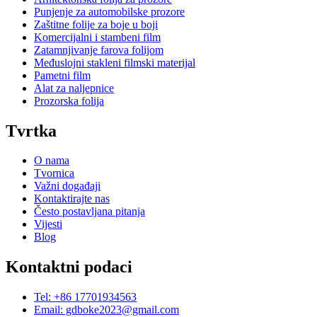
Punjenje za automobilske prozore
Zaštitne folije za boje u boji
Komercijalni i stambeni film
Zatamnjivanje farova folijom
Međuslojni stakleni filmski materijal
Pametni film
Alat za naljepnice
Prozorska folija
Tvrtka
O nama
Tvornica
Važni događaji
Kontaktirajte nas
Često postavljana pitanja
Vijesti
Blog
Kontaktni podaci
Tel: +86 17701934563
Email: gdboke2023@gmail.com