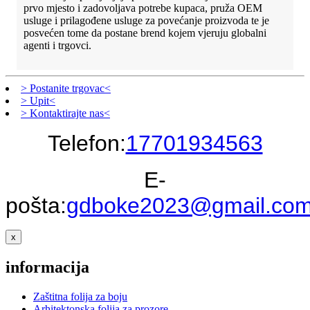
prvo mjesto i zadovoljava potrebe kupaca, pruža OEM
usluge i prilagođene usluge za povećanje proizvoda te je
posvećen tome da postane brend kojem vjeruju globalni
agenti i trgovci.
> Postanite trgovac<
> Upit<
> Kontaktirajte nas<
Telefon:
17701934563
E-
pošta:
gdboke2023@gmail.co
x
informacija
Zaštitna folija za boju
Arhitektonska folija za prozore