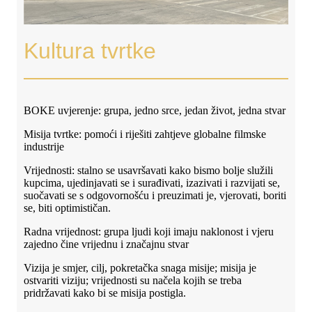
Kultura tvrtke
BOKE uvjerenje: grupa, jedno srce, jedan život, jedna stvar
Misija tvrtke: pomoći i riješiti zahtjeve globalne filmske
industrije
Vrijednosti: stalno se usavršavati kako bismo bolje služili
kupcima, ujedinjavati se i surađivati, izazivati ​​i razvijati se,
suočavati se s odgovornošću i preuzimati je, vjerovati, boriti
se, biti optimističan.
Radna vrijednost: grupa ljudi koji imaju naklonost i vjeru
zajedno čine vrijednu i značajnu stvar
Vizija je smjer, cilj, pokretačka snaga misije; misija je
ostvariti viziju; vrijednosti su načela kojih se treba
pridržavati kako bi se misija postigla.