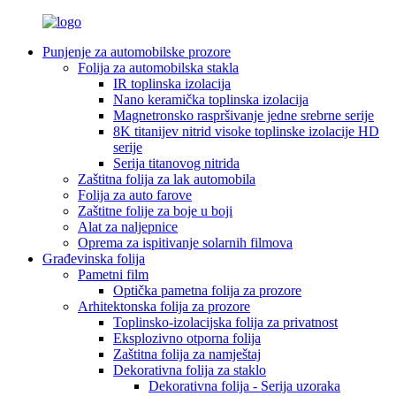
Punjenje za automobilske prozore
Folija za automobilska stakla
IR toplinska izolacija
Nano keramička toplinska izolacija
Magnetronsko raspršivanje jedne srebrne serije
8K titanijev nitrid visoke toplinske izolacije HD
serije
Serija titanovog nitrida
Zaštitna folija za lak automobila
Folija za auto farove
Zaštitne folije za boje u boji
Alat za naljepnice
Oprema za ispitivanje solarnih filmova
Građevinska folija
Pametni film
Optička pametna folija za prozore
Arhitektonska folija za prozore
Toplinsko-izolacijska folija za privatnost
Eksplozivno otporna folija
Zaštitna folija za namještaj
Dekorativna folija za staklo
Dekorativna folija - Serija uzoraka