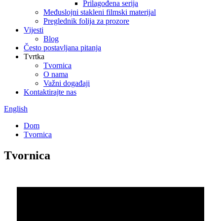
Prilagođena serija
Međuslojni stakleni filmski materijal
Preglednik folija za prozore
Vijesti
Blog
Često postavljana pitanja
Tvrtka
Tvornica
O nama
Važni događaji
Kontaktirajte nas
English
Dom
Tvornica
Tvornica