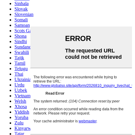
Sinhala
Slovak
Slovenian
Somali
Samoan
Scots Gaelic
Shona
Sindhi
Sundanese
Swahili
Tajik
Tamil
Telugu
Thai
Ukrainian
Urdu
Uzbek
Vietnamese
Welsh
Xhosa
Yiddish
Yoruba
Zulu
Kinyarwanda
Tatar