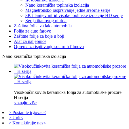
Nano keramička toplinska izolacija
Magnetronsko raspršivanje jedne srebrne serije
8K titanijev nitrid visoke toplinske izolacije HD serije
Serija titanovog nitrida
Zaštitna folija za lak automobila
Folija za auto farove
Zaštitne folije za boje u boji
Alat za naljepnice
Oprema za ispitivanje solarnih filmova
Nano keramička toplinska izolacija
Visokoučinkovita keramička folija za automobilske prozore –
H serija
saznajte više
> Postanite trgovac<
> Upit<
> Kontaktirajte nas<