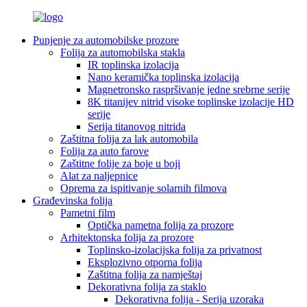
Punjenje za automobilske prozore
Folija za automobilska stakla
IR toplinska izolacija
Nano keramička toplinska izolacija
Magnetronsko raspršivanje jedne srebrne serije
8K titanijev nitrid visoke toplinske izolacije HD
serije
Serija titanovog nitrida
Zaštitna folija za lak automobila
Folija za auto farove
Zaštitne folije za boje u boji
Alat za naljepnice
Oprema za ispitivanje solarnih filmova
Građevinska folija
Pametni film
Optička pametna folija za prozore
Arhitektonska folija za prozore
Toplinsko-izolacijska folija za privatnost
Eksplozivno otporna folija
Zaštitna folija za namještaj
Dekorativna folija za staklo
Dekorativna folija - Serija uzoraka