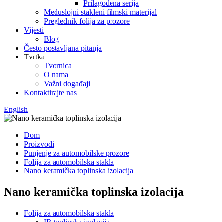
Prilagođena serija
Međuslojni stakleni filmski materijal
Preglednik folija za prozore
Vijesti
Blog
Često postavljana pitanja
Tvrtka
Tvornica
O nama
Važni događaji
Kontaktirajte nas
English
Dom
Proizvodi
Punjenje za automobilske prozore
Folija za automobilska stakla
Nano keramička toplinska izolacija
Nano keramička toplinska izolacija
Folija za automobilska stakla
IR toplinska izolacija