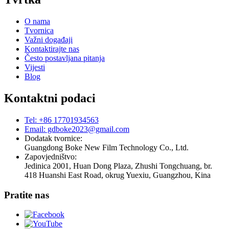
O nama
Tvornica
Važni događaji
Kontaktirajte nas
Često postavljana pitanja
Vijesti
Blog
Kontaktni podaci
Tel: +86 17701934563
Email: gdboke2023@gmail.com
Dodatak tvornice:
Guangdong Boke New Film Technology Co., Ltd.
Zapovjedništvo:
Jedinica 2001, Huan Dong Plaza, Zhushi Tongchuang, br.
418 Huanshi East Road, okrug Yuexiu, Guangzhou, Kina
Pratite nas