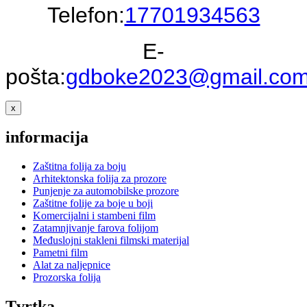
Telefon:
17701934563
E-
pošta:
gdboke2023@gmail.co
x
informacija
Zaštitna folija za boju
Arhitektonska folija za prozore
Punjenje za automobilske prozore
Zaštitne folije za boje u boji
Komercijalni i stambeni film
Zatamnjivanje farova folijom
Međuslojni stakleni filmski materijal
Pametni film
Alat za naljepnice
Prozorska folija
Tvrtka