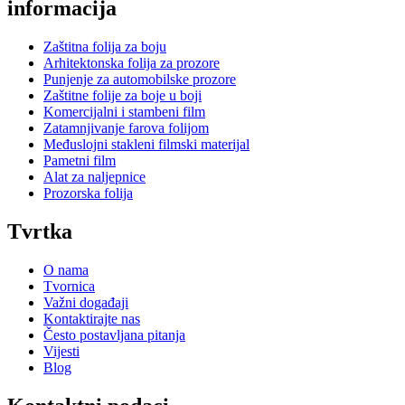
informacija
Zaštitna folija za boju
Arhitektonska folija za prozore
Punjenje za automobilske prozore
Zaštitne folije za boje u boji
Komercijalni i stambeni film
Zatamnjivanje farova folijom
Međuslojni stakleni filmski materijal
Pametni film
Alat za naljepnice
Prozorska folija
Tvrtka
O nama
Tvornica
Važni događaji
Kontaktirajte nas
Često postavljana pitanja
Vijesti
Blog