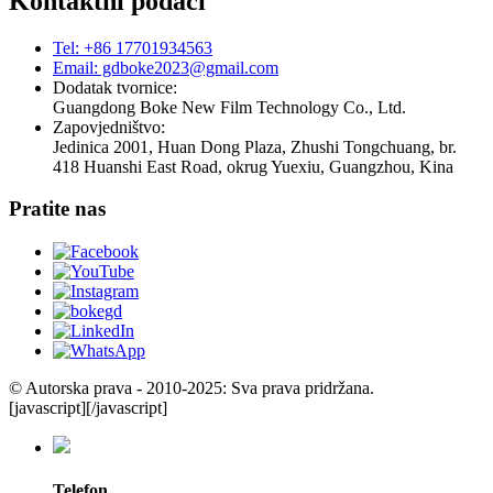
Kontaktni podaci
Tel: +86 17701934563
Email: gdboke2023@gmail.com
Dodatak tvornice:
Guangdong Boke New Film Technology Co., Ltd.
Zapovjedništvo:
Jedinica 2001, Huan Dong Plaza, Zhushi Tongchuang, br.
418 Huanshi East Road, okrug Yuexiu, Guangzhou, Kina
Pratite nas
© Autorska prava - 2010-2025: Sva prava pridržana.
[javascript]
[/javascript]
Telefon