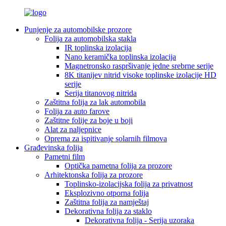
Punjenje za automobilske prozore
Folija za automobilska stakla
IR toplinska izolacija
Nano keramička toplinska izolacija
Magnetronsko raspršivanje jedne srebrne serije
8K titanijev nitrid visoke toplinske izolacije HD
serije
Serija titanovog nitrida
Zaštitna folija za lak automobila
Folija za auto farove
Zaštitne folije za boje u boji
Alat za naljepnice
Oprema za ispitivanje solarnih filmova
Građevinska folija
Pametni film
Optička pametna folija za prozore
Arhitektonska folija za prozore
Toplinsko-izolacijska folija za privatnost
Eksplozivno otporna folija
Zaštitna folija za namještaj
Dekorativna folija za staklo
Dekorativna folija - Serija uzoraka