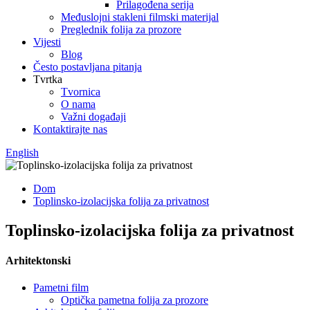
Prilagođena serija
Međuslojni stakleni filmski materijal
Preglednik folija za prozore
Vijesti
Blog
Često postavljana pitanja
Tvrtka
Tvornica
O nama
Važni događaji
Kontaktirajte nas
English
Dom
Toplinsko-izolacijska folija za privatnost
Toplinsko-izolacijska folija za privatnost
Arhitektonski
Pametni film
Optička pametna folija za prozore