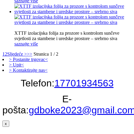
saznajte više
XTTF izolacijska folija za prozore s kontrolom sunčeve
svjetlosti za stambene i uredske prostore – srebrno siva
saznajte više
1
2
Sljedeće >
>>
Stranica 1 / 2
> Postanite trgovac<
> Upit<
> Kontaktirajte nas<
Telefon:
17701934563
E-
pošta:
gdboke2023@gmail.co
x