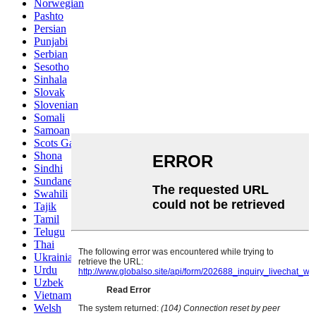
Norwegian
Pashto
Persian
Punjabi
Serbian
Sesotho
Sinhala
Slovak
Slovenian
Somali
Samoan
Scots Gaelic
Shona
Sindhi
Sundanese
Swahili
Tajik
Tamil
Telugu
Thai
Ukrainian
Urdu
Uzbek
Vietnamese
Welsh