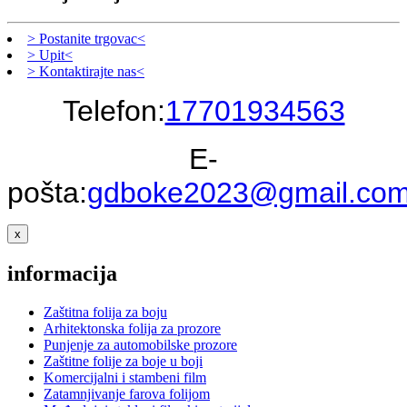
> Postanite trgovac<
> Upit<
> Kontaktirajte nas<
Telefon:
17701934563
E-
pošta:
gdboke2023@gmail.co
x
informacija
Zaštitna folija za boju
Arhitektonska folija za prozore
Punjenje za automobilske prozore
Zaštitne folije za boje u boji
Komercijalni i stambeni film
Zatamnjivanje farova folijom