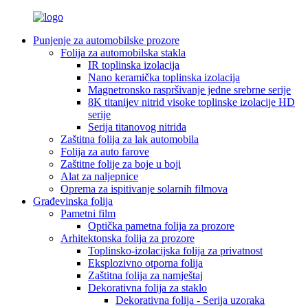
Punjenje za automobilske prozore
Folija za automobilska stakla
IR toplinska izolacija
Nano keramička toplinska izolacija
Magnetronsko raspršivanje jedne srebrne serije
8K titanijev nitrid visoke toplinske izolacije HD
serije
Serija titanovog nitrida
Zaštitna folija za lak automobila
Folija za auto farove
Zaštitne folije za boje u boji
Alat za naljepnice
Oprema za ispitivanje solarnih filmova
Građevinska folija
Pametni film
Optička pametna folija za prozore
Arhitektonska folija za prozore
Toplinsko-izolacijska folija za privatnost
Eksplozivno otporna folija
Zaštitna folija za namještaj
Dekorativna folija za staklo
Dekorativna folija - Serija uzoraka