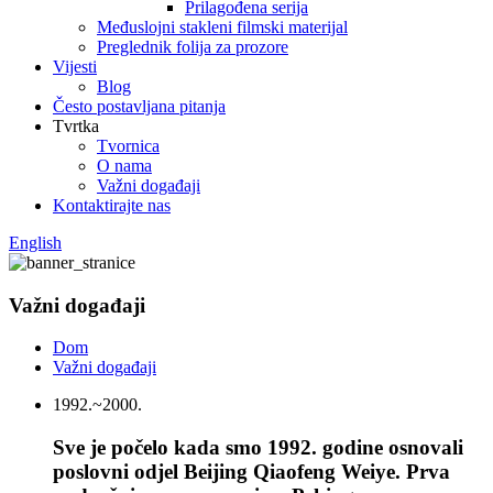
Prilagođena serija
Međuslojni stakleni filmski materijal
Preglednik folija za prozore
Vijesti
Blog
Često postavljana pitanja
Tvrtka
Tvornica
O nama
Važni događaji
Kontaktirajte nas
English
Važni događaji
Dom
Važni događaji
1992.~2000.
Sve je počelo kada smo 1992. godine osnovali
poslovni odjel Beijing Qiaofeng Weiye. Prva