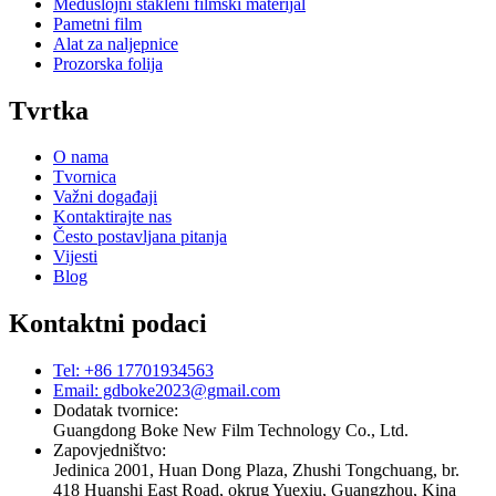
Međuslojni stakleni filmski materijal
Pametni film
Alat za naljepnice
Prozorska folija
Tvrtka
O nama
Tvornica
Važni događaji
Kontaktirajte nas
Često postavljana pitanja
Vijesti
Blog
Kontaktni podaci
Tel: +86 17701934563
Email: gdboke2023@gmail.com
Dodatak tvornice:
Guangdong Boke New Film Technology Co., Ltd.
Zapovjedništvo:
Jedinica 2001, Huan Dong Plaza, Zhushi Tongchuang, br.
418 Huanshi East Road, okrug Yuexiu, Guangzhou, Kina