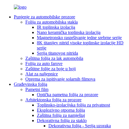
Punjenje za automobilske prozore
Folija za automobilska stakla
IR toplinska izolacija
Nano keramička toplinska izolacija
Magnetronsko raspršivanje jedne srebrne serije
8K titanijev nitrid visoke toplinske izolacije HD
serije
Serija titanovog nitrida
Zaštitna folija za lak automobila
Folija za auto farove
Zaštitne folije za boje u boji
Alat za naljepnice
Oprema za ispitivanje solarnih filmova
Građevinska folija
Pametni film
Optička pametna folija za prozore
Arhitektonska folija za prozore
Toplinsko-izolacijska folija za privatnost
Eksplozivno otporna folija
Zaštitna folija za namještaj
Dekorativna folija za staklo
Dekorativna folija - Serija uzoraka