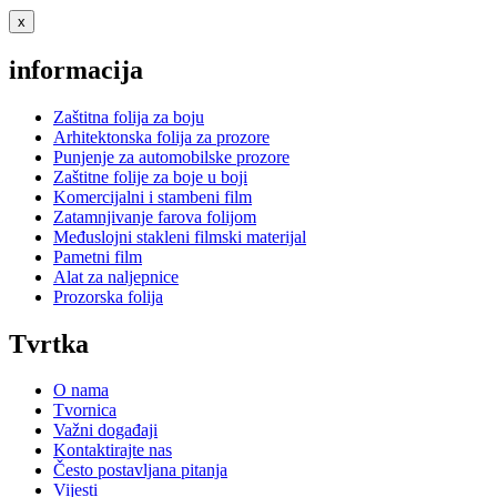
x
informacija
Zaštitna folija za boju
Arhitektonska folija za prozore
Punjenje za automobilske prozore
Zaštitne folije za boje u boji
Komercijalni i stambeni film
Zatamnjivanje farova folijom
Međuslojni stakleni filmski materijal
Pametni film
Alat za naljepnice
Prozorska folija
Tvrtka
O nama
Tvornica
Važni događaji
Kontaktirajte nas
Često postavljana pitanja
Vijesti