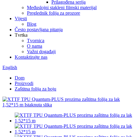
Prilagođena serija
Međuslojni stakleni filmski materijal
Preglednik folija za prozore
Vijesti
Blog
Često postavljana pitanja
Tvrtka
Tvornica
O nama
Važni događaji
Kontaktirajte nas
English
Dom
Proizvodi
Zaštitna folija za boju