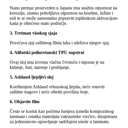
Nano premaz proizveden u Japanu ima snažnu otpornost na
koroziju, znatno poboljšava otpornost na kiseline, lužine i
soli te se može samostalno popraviti toplinskom aktivacijom
kada je oštećeno malo područje.
3. Tretman visokog sjaja
Povećava sjaj zaštitnog filma laka i održava njegov sjaj.
4. Alifatski poliuretanski TPU supstrat
Ovaj sloj ima izvrsnu vlačnu čvrstoću i otporan je na
kidanje, žuti, starenje i probijanje.
5. Ashland ljepljivi sloj
Korištenjem Ashland vrhunskog ljepila, neće ostaviti
zaštitne tragove i neće oštetiti površinu boje.
6. Objavite film
Često se koristi kao početna barijera između kompozitnog
laminata i ostatka materijala vakuumske vrećice, dizajnirana
za jednostavno upravljanje sadržajem smole u laminatu.