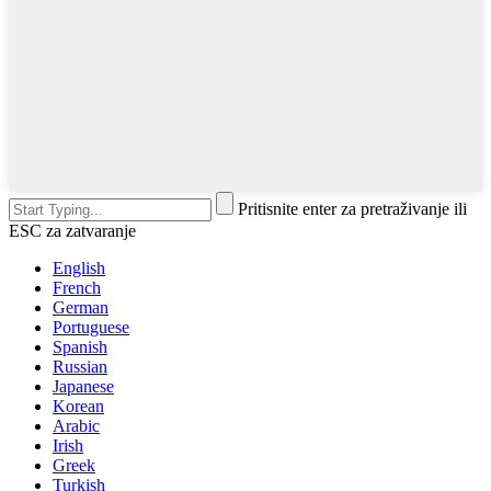
Pritisnite enter za pretraživanje ili
ESC za zatvaranje
English
French
German
Portuguese
Spanish
Russian
Japanese
Korean
Arabic
Irish
Greek
Turkish