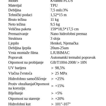
Model
Kvantni PLUS
Materijal
TPU
Debljina
7,5 mil±3%
Tehnički podaci
1,52*15 m
Bruto težina
11 kg
Neto težina
9,5 kg
Veličina paketa
159*18,5*17,5 cm
Premazivanje
Nano hidrofobni premaz
Struktura
3 sloja
Ljepilo
Henkel, Njemačka
Debljina ljepila
20um-25um
Vrsta montaže filma
LJUBIMAC
Popravak
Automatski termalni popravak
Otpornost na probijanje
GB/T1004-2008/＞18N
UV barijera
＞
98,5%
Vlačna čvrstoća
＞
25 MPa
Hidrofobno samočišćenje
＞
+25%
Protiv obraštanja
i
Otpornost
＞
+15%
na koroziju
Blještanje
＞
+5%
Otpornost na starenje
＞
+20%
Hidrofobni kut
＞
101°-107°