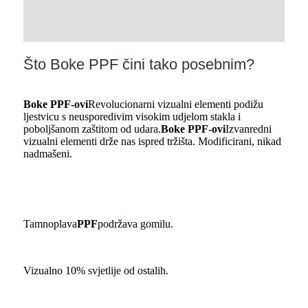
Što Boke PPF čini tako posebnim?
Boke PPF-ovi
Revolucionarni vizualni elementi podižu
ljestvicu s neusporedivim visokim udjelom stakla i
poboljšanom zaštitom od udara.
Boke PPF-ovi
Izvanredni
vizualni elementi drže nas ispred tržišta. Modificirani, nikad
nadmašeni.
Tamnoplava
PPF
podržava gomilu.
Vizualno 10% svjetlije od ostalih.