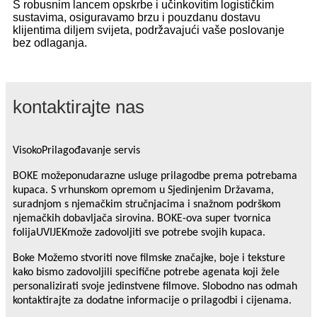
S robusnim lancem opskrbe i učinkovitim logističkim
sustavima, osiguravamo brzu i pouzdanu dostavu
klijentima diljem svijeta, podržavajući vaše poslovanje
bez odlaganja.
kontaktirajte nas
Visoko
Prilagođavanje
servis
BOKE može
ponuda
razne usluge prilagodbe prema potrebama
kupaca. S vrhunskom opremom u Sjedinjenim Državama,
suradnjom s njemačkim stručnjacima i snažnom podrškom
njemačkih dobavljača sirovina. BOKE-ova super tvornica
folija
UVIJEK
može zadovoljiti sve potrebe svojih kupaca.
Bo
ke
Možemo stvoriti nove filmske značajke, boje i teksture
kako bismo zadovoljili specifične potrebe agenata koji žele
personalizirati svoje jedinstvene filmove. Slobodno nas odmah
kontaktirajte za dodatne informacije o prilagodbi i cijenama.