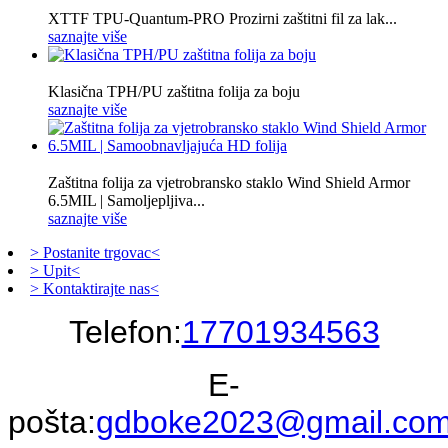
XTTF TPU-Quantum-PRO Prozirni zaštitni fil za lak...
saznajte više
Klasična TPH/PU zaštitna folija za boju
saznajte više
Zaštitna folija za vjetrobransko staklo Wind Shield Armor
6.5MIL | Samoljepljiva...
saznajte više
> Postanite trgovac<
> Upit<
> Kontaktirajte nas<
Telefon:
17701934563
E-
pošta:
gdboke2023@gmail.co