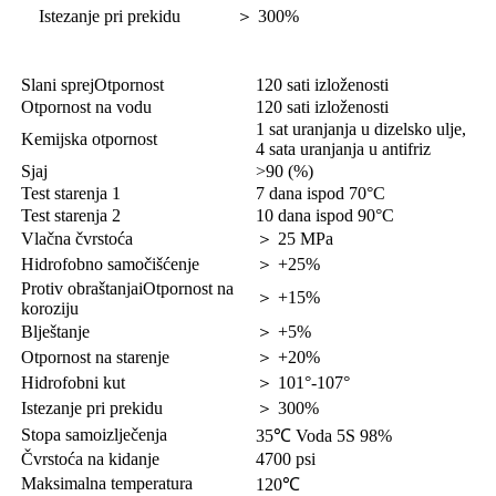
Istezanje pri prekidu
＞
300%
Slani sprej
Otpornost
120 sati izloženosti
Otpornost na vodu
120 sati izloženosti
1 sat uranjanja u dizelsko ulje,
Kemijska otpornost
4 sata uranjanja u antifriz
Sjaj
>90 (%)
Test starenja 1
7 dana ispod 70°C
Test starenja 2
10 dana ispod 90°C
Vlačna čvrstoća
＞
25 MPa
Hidrofobno samočišćenje
＞
+25%
Protiv obraštanja
i
Otpornost na
＞
+15%
koroziju
Blještanje
＞
+5%
Otpornost na starenje
＞
+20%
Hidrofobni kut
＞
101°-107°
Istezanje pri prekidu
＞
300%
Stopa samoizlječenja
35℃ Voda 5S 98%
Čvrstoća na kidanje
4700 psi
Maksimalna temperatura
120℃