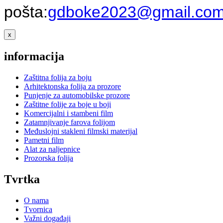
pošta:
gdboke2023@gmail.co
x
informacija
Zaštitna folija za boju
Arhitektonska folija za prozore
Punjenje za automobilske prozore
Zaštitne folije za boje u boji
Komercijalni i stambeni film
Zatamnjivanje farova folijom
Međuslojni stakleni filmski materijal
Pametni film
Alat za naljepnice
Prozorska folija
Tvrtka
O nama
Tvornica
Važni događaji