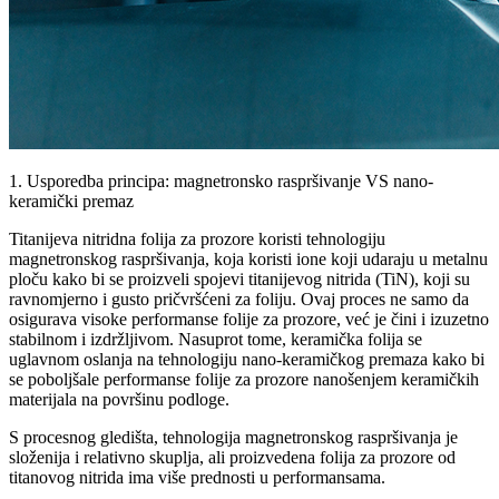
1. Usporedba principa: magnetronsko raspršivanje VS nano-
keramički premaz
Titanijeva nitridna folija za prozore koristi tehnologiju
magnetronskog raspršivanja, koja koristi ione koji udaraju u metalnu
ploču kako bi se proizveli spojevi titanijevog nitrida (TiN), koji su
ravnomjerno i gusto pričvršćeni za foliju. Ovaj proces ne samo da
osigurava visoke performanse folije za prozore, već je čini i izuzetno
stabilnom i izdržljivom. Nasuprot tome, keramička folija se
uglavnom oslanja na tehnologiju nano-keramičkog premaza kako bi
se poboljšale performanse folije za prozore nanošenjem keramičkih
materijala na površinu podloge.
S procesnog gledišta, tehnologija magnetronskog raspršivanja je
složenija i relativno skuplja, ali proizvedena folija za prozore od
titanovog nitrida ima više prednosti u performansama.