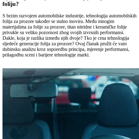
foliju?
S brzim razvojem automobilske industrije, tehnologija automobilskih
folija za prozore također se stalno inovira. Među mnogim
materijalima za folije za prozore, titan nitridne i keramičke folije
privukle su veliku pozornost zbog svojih izvrsnih performansi.
Dakle, koja je razlika između njih dvoje? Tko je crna tehnologija
sljedeće generacije folija za prozore? Ovaj članak pružit će vam
dubinsku analizu kroz usporedbu principa, mjerenje performansi,
prilagodbu sceni i barijere tehnologije marki.