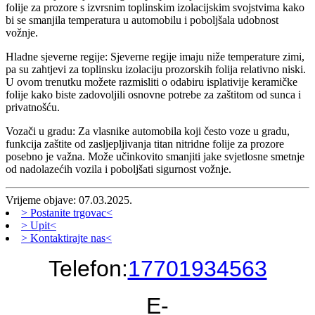
folije za prozore s izvrsnim toplinskim izolacijskim svojstvima kako
bi se smanjila temperatura u automobilu i poboljšala udobnost
vožnje.
Hladne sjeverne regije: Sjeverne regije imaju niže temperature zimi,
pa su zahtjevi za toplinsku izolaciju prozorskih folija relativno niski.
U ovom trenutku možete razmisliti o odabiru isplativije keramičke
folije kako biste zadovoljili osnovne potrebe za zaštitom od sunca i
privatnošću.
Vozači u gradu: Za vlasnike automobila koji često voze u gradu,
funkcija zaštite od zasljepljivanja titan nitridne folije za prozore
posebno je važna. Može učinkovito smanjiti jake svjetlosne smetnje
od nadolazećih vozila i poboljšati sigurnost vožnje.
Vrijeme objave: 07.03.2025.
> Postanite trgovac<
> Upit<
> Kontaktirajte nas<
Telefon:
17701934563
E-