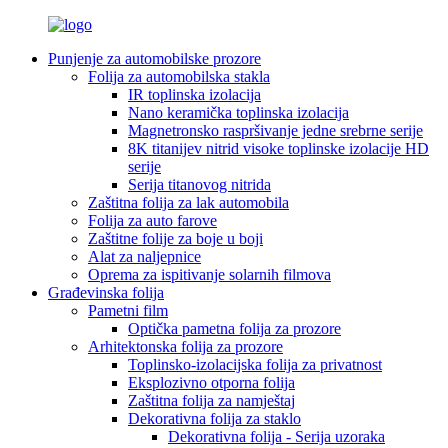
Punjenje za automobilske prozore
Folija za automobilska stakla
IR toplinska izolacija
Nano keramička toplinska izolacija
Magnetronsko raspršivanje jedne srebrne serije
8K titanijev nitrid visoke toplinske izolacije HD
serije
Serija titanovog nitrida
Zaštitna folija za lak automobila
Folija za auto farove
Zaštitne folije za boje u boji
Alat za naljepnice
Oprema za ispitivanje solarnih filmova
Građevinska folija
Pametni film
Optička pametna folija za prozore
Arhitektonska folija za prozore
Toplinsko-izolacijska folija za privatnost
Eksplozivno otporna folija
Zaštitna folija za namještaj
Dekorativna folija za staklo
Dekorativna folija - Serija uzoraka