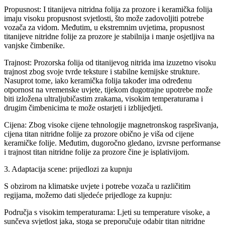
Propusnost: I titanijeva nitridna folija za prozore i keramička folija
imaju visoku propusnost svjetlosti, što može zadovoljiti potrebe
vozača za vidom. Međutim, u ekstremnim uvjetima, propusnost
titanijeve nitridne folije za prozore je stabilnija i manje osjetljiva na
vanjske čimbenike.
Trajnost: Prozorska folija od titanijevog nitrida ima izuzetno visoku
trajnost zbog svoje tvrde teksture i stabilne kemijske strukture.
Nasuprot tome, iako keramička folija također ima određenu
otpornost na vremenske uvjete, tijekom dugotrajne upotrebe može
biti izložena ultraljubičastim zrakama, visokim temperaturama i
drugim čimbenicima te može ostarjeti i izblijedjeti.
Cijena: Zbog visoke cijene tehnologije magnetronskog raspršivanja,
cijena titan nitridne folije za prozore obično je viša od cijene
keramičke folije. Međutim, dugoročno gledano, izvrsne performanse
i trajnost titan nitridne folije za prozore čine je isplativijom.
3. Adaptacija scene: prijedlozi za kupnju
S obzirom na klimatske uvjete i potrebe vozača u različitim
regijama, možemo dati sljedeće prijedloge za kupnju:
Područja s visokim temperaturama: Ljeti su temperature visoke, a
sunčeva svjetlost jaka, stoga se preporučuje odabir titan nitridne