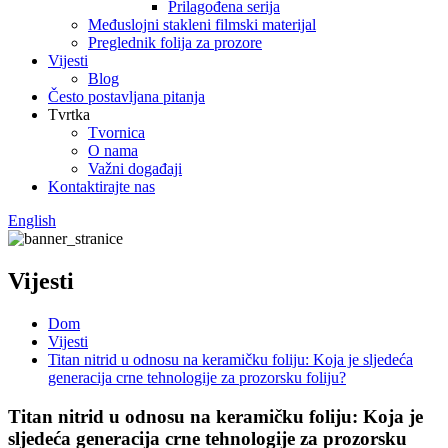
Prilagođena serija
Međuslojni stakleni filmski materijal
Preglednik folija za prozore
Vijesti
Blog
Često postavljana pitanja
Tvrtka
Tvornica
O nama
Važni događaji
Kontaktirajte nas
English
Vijesti
Dom
Vijesti
Titan nitrid u odnosu na keramičku foliju: Koja je sljedeća
generacija crne tehnologije za prozorsku foliju?
Titan nitrid u odnosu na keramičku foliju: Koja je
sljedeća generacija crne tehnologije za prozorsku