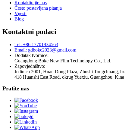
Kontaktirajte nas
Često postavljana pitanja
Vijesti
Blog
Kontaktni podaci
Tel: +86 17701934563
Email: gdboke2023@gmail.com
Dodatak tvornice:
Guangdong Boke New Film Technology Co., Ltd.
Zapovjedništvo:
Jedinica 2001, Huan Dong Plaza, Zhushi Tongchuang, br.
418 Huanshi East Road, okrug Yuexiu, Guangzhou, Kina
Pratite nas