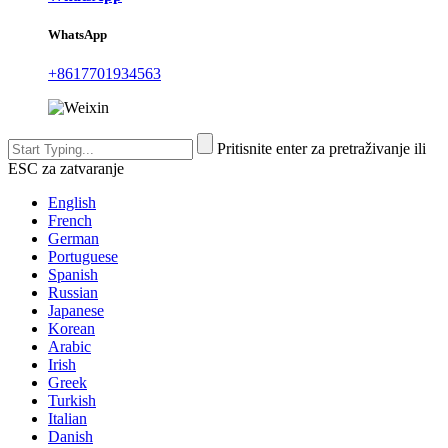
WhatsApp
+8617701934563
Pritisnite enter za pretraživanje ili
ESC za zatvaranje
English
French
German
Portuguese
Spanish
Russian
Japanese
Korean
Arabic
Irish
Greek
Turkish
Italian
Danish